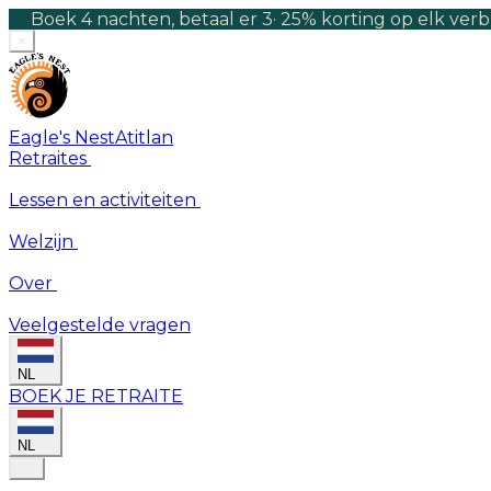
Boek 4 nachten, betaal er 3
·
25% korting op elk verb
×
Eagle's Nest
Atitlan
Retraites
Lessen en activiteiten
Welzijn
Over
Veelgestelde vragen
NL
BOEK JE RETRAITE
NL